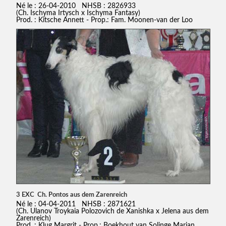
Né le : 26-04-2010 NHSB : 2826933
(Ch. Ischyma Irtysch x Ischyma Fantasy)
Prod. : Kitsche Annett - Prop.: Fam. Moonen-van der Loo
3 EXC Ch. Pontos aus dem Zarenreich
Né le : 04-04-2011 NHSB : 2871621
(Ch. Ulanov Troykaia Polozovich de Xanishka x Jelena aus dem
Zarenreich)
Prod. : Klug Margrit - Prop.: Boekhout van Solinge Marian