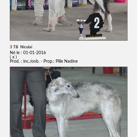
3 TB Nicolaï
Né le : 01-01-2016
( x )
Prod. : inc./onb. - Prop.: Pille Nadine