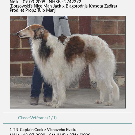
Né le : 09-03-2009 NHSB : 2742272
(Borzowski's Nice Man Jack x Blagorodnja Krasota Zadira)
Prod. et Prop.: Tuip Marij
Classe Vétérans (1/1)
1 TB Captain Cook z Visnoveho Kvetu