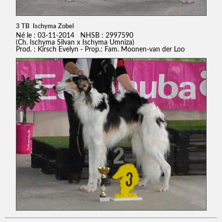
3 TB Ischyma Zobel
Né le : 03-11-2014 NHSB : 2997590
(Ch. Ischyma Silvan x Ischyma Umniza)
Prod. : Kirsch Evelyn - Prop.: Fam. Moonen-van der Loo