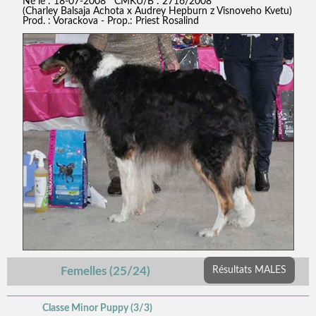
Né le : 18-07-2008 CMKU/B : 2716/2008
(Charley Balsaja Achota x Audrey Hepburn z Visnoveho Kvetu)
Prod. : Vorackova - Prop.: Priest Rosalind
Femelles (25/24)
Résultats MALES
Classe Minor Puppy (3/3)