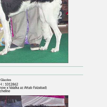
 Glacées
H : 1012862
now x Valaïka az Aftab Faizabad)
cheline