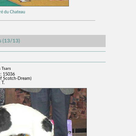
Pré du Chateau
s (13/13)
 Tsars
: 15036
of Scotch-Dream)
 T.