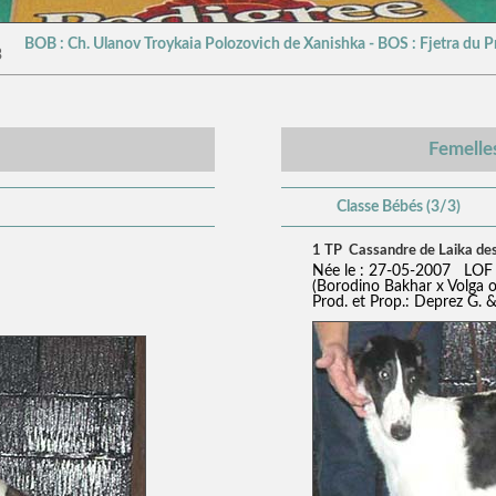
BOB : Ch. Ulanov Troykaia Polozovich de Xanishka - BOS : Fjetra du 
3
Femelle
Classe Bébés (3/3)
1 TP Cassandre de Laika des
Née le : 27-05-2007 LOF 
(Borodino Bakhar x Volga 
Prod. et Prop.: Deprez G. &