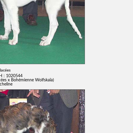
lacées
H : 1020544
cées x Bohémienne Wolfskaïa)
cheline