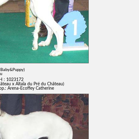
 (Baby&Puppy)
au
H : 1023172
âteau x Altaïa du Pré du Château)
rop.: Arena-Ecoffey Catherine