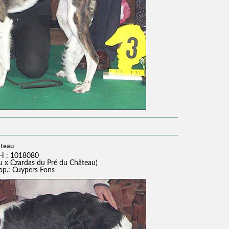
âteau
H : 1018080
u x Czardas du Pré du Château)
rop.: Cuypers Fons