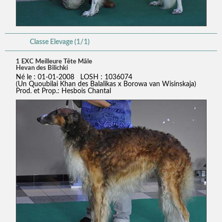
Classe Elevage (1/1)
1 EXC Meilleure Tête Mâle
Hevan des Bilichki
Né le : 01-01-2008 LOSH : 1036074
(Un Quoubilai Khan des Balalikas x Borowa van Wisinskaja)
Prod. et Prop.: Hesbois Chantal