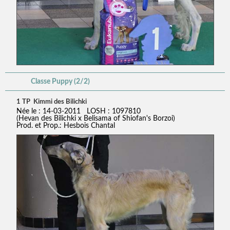
Classe Puppy (2/2)
1 TP Kimmi des Bilichki
Née le : 14-03-2011 LOSH : 1097810
(Hevan des Bilichki x Belisama of Shiofan's Borzoi)
Prod. et Prop.: Hesbois Chantal