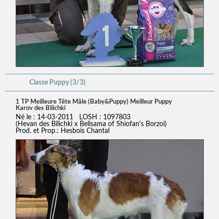
Classe Puppy (3/3)
1 TP Meilleure Tête Mâle (Baby&Puppy) Meilleur Puppy
Karov des Bilichki
Né le : 14-03-2011 LOSH : 1097803
(Hevan des Bilichki x Belisama of Shiofan's Borzoi)
Prod. et Prop.: Hesbois Chantal