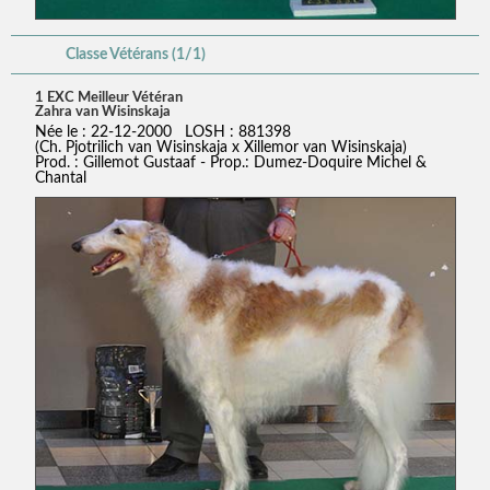
Classe Vétérans (1/1)
1 EXC Meilleur Vétéran
Zahra van Wisinskaja
Née le : 22-12-2000 LOSH : 881398
(Ch. Pjotrilich van Wisinskaja x Xillemor van Wisinskaja)
Prod. : Gillemot Gustaaf - Prop.: Dumez-Doquire Michel &
Chantal