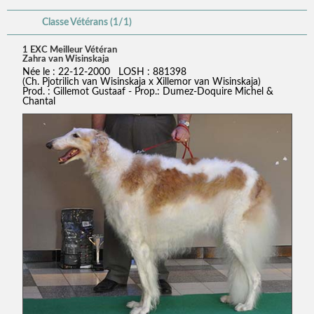
Classe Vétérans (1/1)
1 EXC Meilleur Vétéran
Zahra van Wisinskaja
Née le : 22-12-2000 LOSH : 881398
(Ch. Pjotrilich van Wisinskaja x Xillemor van Wisinskaja)
Prod. : Gillemot Gustaaf - Prop.: Dumez-Doquire Michel &
Chantal