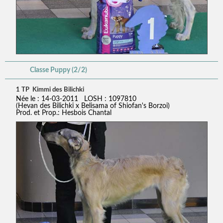
Classe Puppy (2/2)
1 TP Kimmi des Bilichki
Née le : 14-03-2011 LOSH : 1097810
(Hevan des Bilichki x Belisama of Shiofan's Borzoi)
Prod. et Prop.: Hesbois Chantal