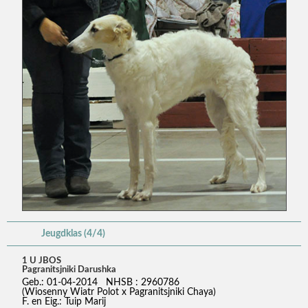
Jeugdklas (4/4)
1 U JBOS
Pagranitsjniki Darushka
Geb.: 01-04-2014 NHSB : 2960786
(Wiosenny Wiatr Polot x Pagranitsjniki Chaya)
F. en Eig.: Tuip Marij