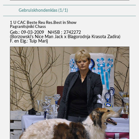
Gebruiskhondenklas (1/1)
1 U CAC Beste Reu Res.Best in Show
Pagranitsjniki Chass
Geb.: 09-03-2009 NHSB : 2742272
(Borzowski's Nice Man Jack x Blagorodnja Krasota Zadira)
F. en Eig.: Tuip Marij