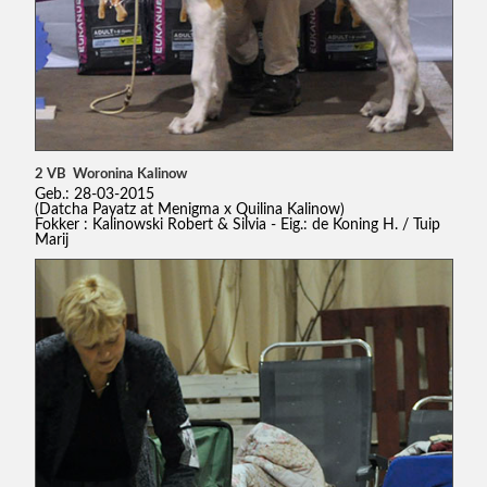
2 VB Woronina Kalinow
Geb.: 28-03-2015
(Datcha Payatz at Menigma x Quilina Kalinow)
Fokker : Kalinowski Robert & Silvia - Eig.: de Koning H. / Tuip
Marij