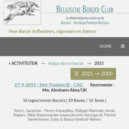
×
Voor Barzoi liefhebbers, eigenaars en fokkers
HOME
» ACTIVITEITEN
2015
Belgian Borzoi Special
☰ 2025 → 2000
27-9-2015 : Sint-Truiden/B - CAC
Keurmeester :
Mw. Abrahams Alma/UK
36 ingeschreven Barzois ( 20 Reuen / 16 Teven )
Foto's : barzoi.be - Penny Karaspilios, Philippe Marivoet, Annie
Rogiers, Wela Steenvoorden (www.dvorets-borzogo.nl), Patrick
Vanderhoven, Eddy & Bianca Vanhoof-Bekers