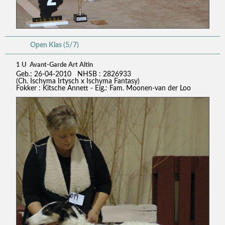
Open Klas (5/7)
1 U Avant-Garde Art Altin
Geb.: 26-04-2010 NHSB : 2826933
(Ch. Ischyma Irtysch x Ischyma Fantasy)
Fokker : Kitsche Annett - Eig.: Fam. Moonen-van der Loo