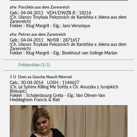
afw Puschkin aus dem Zarenreich
Geb.: 04-04-2011 VDH/DWZB B : 18214
(Ch. Ulanov Troykaia Polozovich de Xanishka x Jelena aus dem
Zarenreich)
Fokker : Klug Margrit - Eig.: Jans Veronique
afw Petrov aus dem Zarenreich
Geb.: 04-04-2011 NHSB : 2871657
(Ch. Ulanov Troykaia Polozovich de Xanishka x Jelena aus dem
Zarenreich)
Fokker : Klug Margrit - Eig.: Boekhout van Solinge Marian
Fokkersklas (1/1)
1 U Dom as Goscha Noach Nimrod
Geb.: 30-04-2014 LOSH : 1144627
(Ch. Le Sphinx Killing Me Softly x Ch. Anuszka z Jurajskich
Biskupic)
Fokker : Schalenbourg Greta - Eig.: Van Olmen-Van
Heddeghem Francis & Riet