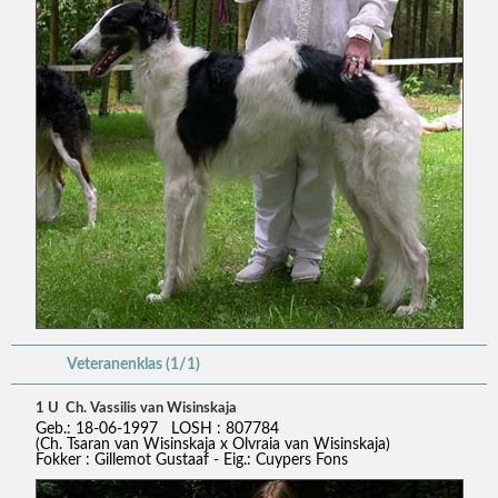
Veteranenklas (1/1)
1 U Ch. Vassilis van Wisinskaja
Geb.: 18-06-1997 LOSH : 807784
(Ch. Tsaran van Wisinskaja x Olvraia van Wisinskaja)
Fokker : Gillemot Gustaaf - Eig.: Cuypers Fons