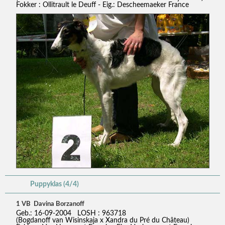
Fokker : Ollitrault le Deuff - Eig.: Descheemaeker France
Puppyklas (4/4)
1 VB Davina Borzanoff
Geb.: 16-09-2004 LOSH : 963718
(Bogdanoff van Wisinskaja x Xandra du Pré du Château)