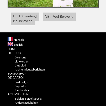
U : Uitmuntend
VB : Veel Belovend
B : Belovend
Français
English
HOME
DE CLUB
Over ons
Lid worden
Clubblad
Archief nieuwsberichten
BORZOISHOP
DE BARZOI
Fokkerslijst
Pup-Info
Rasstandaard
ACTIVITEITEN
Belgian Borzoi Special
Andere activiteiten