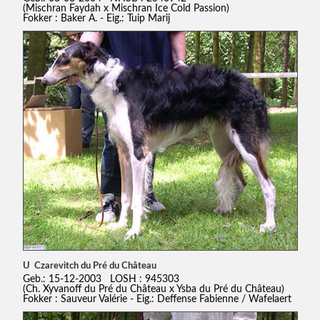
(Mischran Faydah x Mischran Ice Cold Passion)
Fokker : Baker A. - Eig.: Tuip Marij
U Czarevitch du Pré du Château
Geb.: 15-12-2003 LOSH : 945303
(Ch. Xyvanoff du Pré du Château x Ysba du Pré du Château)
Fokker : Sauveur Valérie - Eig.: Deffense Fabienne / Wafelaert