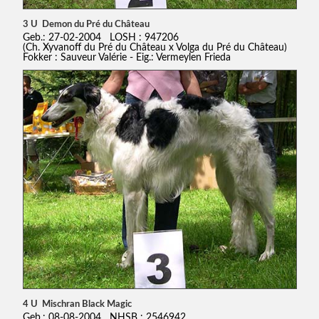
3 U Demon du Pré du Château
Geb.: 27-02-2004 LOSH : 947206
(Ch. Xyvanoff du Pré du Château x Volga du Pré du Château)
Fokker : Sauveur Valérie - Eig.: Vermeylen Frieda
4 U Mischran Black Magic
Geb.: 08-08-2004 NHSB : 2546942