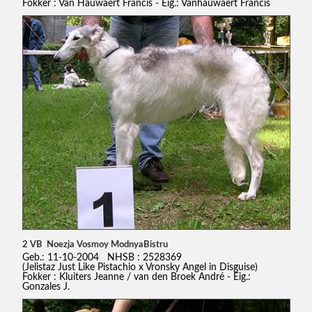
Fokker : Van Hauwaert Francis - Eig.: Vanhauwaert Francis
2 VB Noezja Vosmoy ModnyaBistru
Geb.: 11-10-2004 NHSB : 2528369
(Jelistaz Just Like Pistachio x Vronsky Angel in Disguise)
Fokker : Kluiters Jeanne / van den Broek André - Eig.:
Gonzales J.