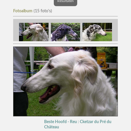
Resultaten
Fotoalbum
(15 foto's)
Beste Hoofd - Reu : Cketzar du Pré du
Château