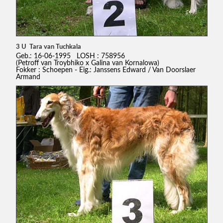
3 U Tara van Tuchkala
Geb.: 16-06-1995 LOSH : 758956
(Petroff van Troybhiko x Galina van Kornalowa)
Fokker : Schoepen - Eig.: Janssens Edward / Van Doorslaer
Armand