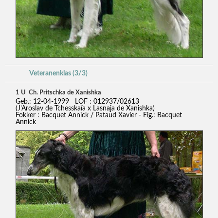
Veteranenklas (3/3)
1 U Ch. Pritschka de Xanishka
Geb.: 12-04-1999 LOF : 012937/02613
(J'Aroslav de Tchesskaïa x Lasnaja de Xanishka)
Fokker : Bacquet Annick / Pataud Xavier - Eig.: Bacquet
Annick