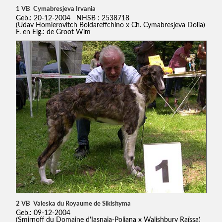
1 VB Cymabresjeva Irvania
Geb.: 20-12-2004 NHSB : 2538718
(Udav Homierovitch Boldareffchino x Ch. Cymabresjeva Dolia)
F. en Eig.: de Groot Wim
2 VB Valeska du Royaume de Sikishyma
Geb.: 09-12-2004
(Smirnoff du Domaine d'Iasnaia-Poliana x Walishbury Raïssa)