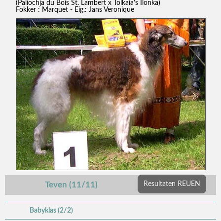
(Paliochja du Bois St. Lambert x Tolkaia's Ilonka)
Fokker : Marquet - Eig.: Jans Veronique
Teven (11/11)
Resultaten REUEN
Babyklas (2/2)