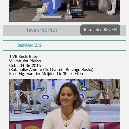
Teven (16/16)
Resultaten REUEN
Babyklas (2/2)
1 VB Beste Baby
Oni van der Marloe
Geb.: 04-06-2015
(Kataboliw Amur x Ch. Dvorets-Borzogo Basha)
F. en Eig.: van der Meijden-Duffhues Ellen