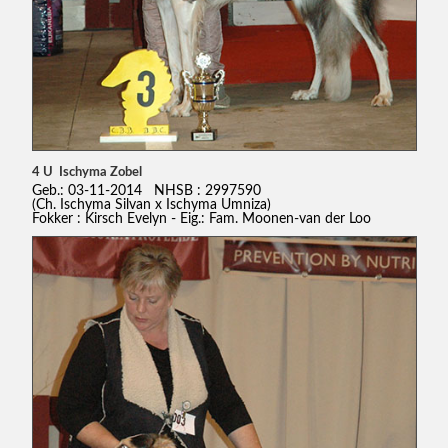
4 U Ischyma Zobel
Geb.: 03-11-2014 NHSB : 2997590
(Ch. Ischyma Silvan x Ischyma Umniza)
Fokker : Kirsch Evelyn - Eig.: Fam. Moonen-van der Loo