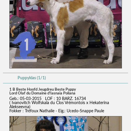
Puppyklas (1/1)
1 B Beste Hoofd Jeugdreu Beste Puppy
Lord Olaf du Domaine d'Iasnaïa Poliana
Geb.: 05-03-2015 LOF : 10 BARZ. 16734
( Ivanovitch Wolfskaïa du Clos Vrémontois x Hekaterina
Alekseevna)
Fokker : Tréfoux Nathalie - Eig.: Ucedo-Snappe Paule