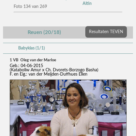
Altin
Foto 134 van 269
Reuen (20/18)
Resultaten TEVEN
Babyklas (1/1)
1 VB Oleg van der Marloe
Geb.: 04-06-2015
(Kataboliw Amur x Ch. Dvorets-Borzogo Basha)
F. en Eig.: van der Meijden-Duffhues Ellen