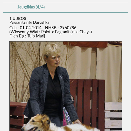
Jeugdklas (4/4)
1 U JBOS
Pagranitsjniki Darushka
Geb.: 01-04-2014 NHSB : 2960786
(Wiosenny Wiatr Polot x Pagranitsjniki Chaya)
F. en Eig.: Tuip Marij