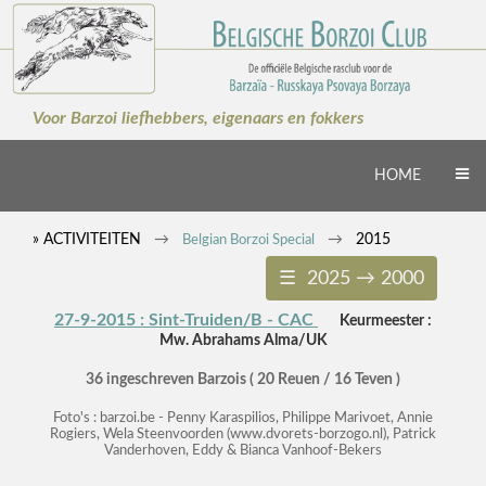
×
Voor Barzoi liefhebbers, eigenaars en fokkers
HOME
» ACTIVITEITEN
2015
Belgian Borzoi Special
☰ 2025 → 2000
27-9-2015 : Sint-Truiden/B - CAC
Keurmeester :
Mw. Abrahams Alma/UK
36 ingeschreven Barzois ( 20 Reuen / 16 Teven )
Foto's : barzoi.be - Penny Karaspilios, Philippe Marivoet, Annie
Rogiers, Wela Steenvoorden (www.dvorets-borzogo.nl), Patrick
Vanderhoven, Eddy & Bianca Vanhoof-Bekers