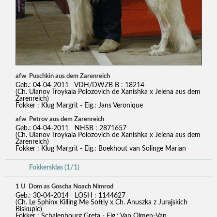
afw Puschkin aus dem Zarenreich
Geb.: 04-04-2011 VDH/DWZB B : 18214
(Ch. Ulanov Troykaia Polozovich de Xanishka x Jelena aus dem
Zarenreich)
Fokker : Klug Margrit - Eig.: Jans Veronique
afw Petrov aus dem Zarenreich
Geb.: 04-04-2011 NHSB : 2871657
(Ch. Ulanov Troykaia Polozovich de Xanishka x Jelena aus dem
Zarenreich)
Fokker : Klug Margrit - Eig.: Boekhout van Solinge Marian
Fokkersklas (1/1)
1 U Dom as Goscha Noach Nimrod
Geb.: 30-04-2014 LOSH : 1144627
(Ch. Le Sphinx Killing Me Softly x Ch. Anuszka z Jurajskich
Biskupic)
Fokker : Schalenbourg Greta - Eig.: Van Olmen-Van