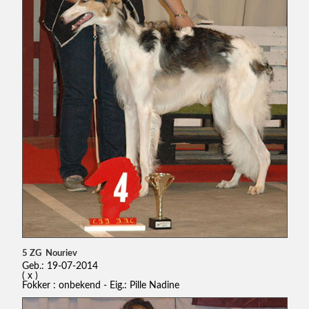
5 ZG Nouriev
Geb.: 19-07-2014
( x )
Fokker : onbekend - Eig.: Pille Nadine