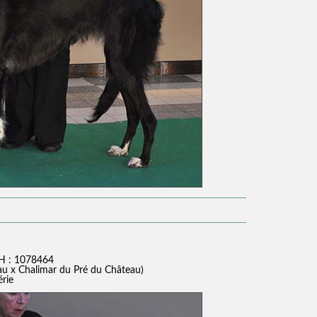
H : 1078464
au x Chalimar du Pré du Château)
érie