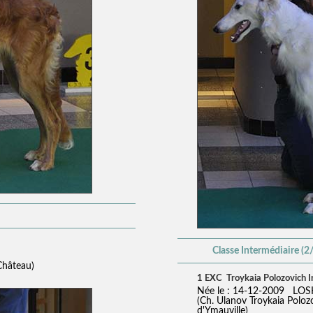
Classe Intermédiaire (2
Château)
1 EXC Troykaia Polozovich I
Née le : 14-12-2009 LOS
(Ch. Ulanov Troykaia Poloz
d'Ymauville)