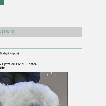
s (10/10)
 (Baby&Puppy)
 Fjetra du Pré du Château)
érie