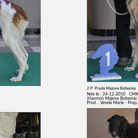
2 P Prada Majove Bohemia
Née le : 24-12-2010 CMK
(Harmon Majove Bohemia 
Prod. : Vesela Marie - Pro