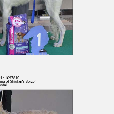
H : 1097810
ama of Shiofan's Borzoi)
antal