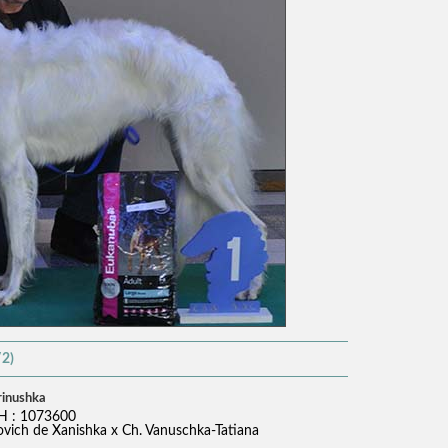
/2)
rinushka
H : 1073600
ovich de Xanishka x Ch. Vanuschka-Tatiana